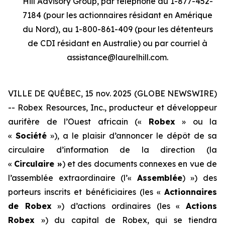
Hill Advisory Group, par téléphone au 1-877-452-
7184 (pour les actionnaires résidant en Amérique
du Nord), au 1-800-861-409 (pour les détenteurs
de CDI résidant en Australie) ou par courriel à
assistance@laurelhill.com.
VILLE DE QUÉBEC, 15 nov. 2025 (GLOBE NEWSWIRE)
-- Robex Resources, Inc., producteur et développeur
aurifère de l’Ouest africain («
Robex
» ou la
«
Société
»), a le plaisir d’annoncer le dépôt de sa
circulaire d’information de la direction (la
«
Circulaire »
) et des documents connexes en vue de
l’assemblée extraordinaire (l’«
Assemblée
) ») des
porteurs inscrits et bénéficiaires (les «
Actionnaires
de Robex
») d’actions ordinaires (les «
Actions
Robex
») du capital de Robex, qui se tiendra