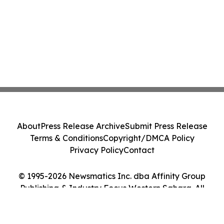
About
Press Release Archive
Submit Press Release
Terms & Conditions
Copyright/DMCA Policy
Privacy Policy
Contact
© 1995-2026 Newsmatics Inc. dba Affinity Group
Publishing & Industry Focus Western Sahara. All
Rights Reserved.
Cookie Settings / Your Privacy Choices