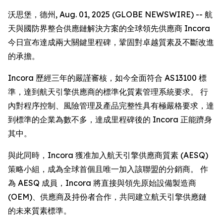
沃思堡，德州, Aug. 01, 2025 (GLOBE NEWSWIRE) -- 航
天與國防界整合供應鏈解決方案的全球領先供應商 Incora
今日宣布達成兩大關鍵里程碑，鞏固對卓越質素及不斷改進
的承擔。
Incora 歷經三年的嚴謹審核，如今全面符合 AS13100 標
準，達到航天引擎供應商的標準化質素管理系統要求。 行
內對程序控制、風險管理及產品完整性具有極嚴格要求，達
到標準的企業為數不多，達成里程碑後的 Incora 正能躋身
其中。
與此同時，Incora 獲准加入航天引擎供應商質素 (AESQ)
策略小組，成為全球首個且唯一加入該聯盟的分銷商。 作
為 AESQ 成員，Incora 將直接與領先原始設備製造商
(OEM)、供應商及持份者合作，共同建立航天引擎供應鏈
的未來質素標準。