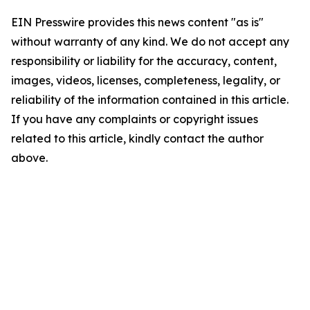
EIN Presswire provides this news content "as is"
without warranty of any kind. We do not accept any
responsibility or liability for the accuracy, content,
images, videos, licenses, completeness, legality, or
reliability of the information contained in this article.
If you have any complaints or copyright issues
related to this article, kindly contact the author
above.