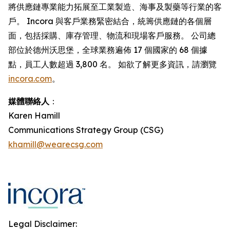
將供應鏈專業能力拓展至工業製造、海事及製藥等行業的客
戶。 Incora 與客戶業務緊密結合，統籌供應鏈的各個層
面，包括採購、庫存管理、物流和現場客戶服務。 公司總
部位於德州沃思堡，全球業務遍佈 17 個國家的 68 個據
點，員工人數超過 3,800 名。 如欲了解更多資訊，請瀏覽
incora.com
。
媒體聯絡人
：
Karen Hamill
Communications Strategy Group (CSG)
khamill@wearecsg.com
Legal Disclaimer: